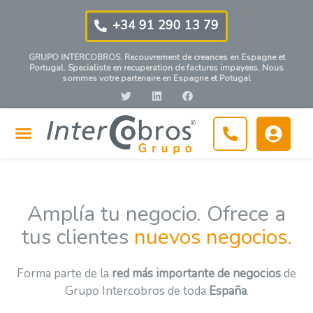
+34 91 290 13 79
GRUPO INTERCOBROS. Recouvrement de creances en Espagne et
Portugal. Specialiste en recuperation de factures impayees. Nous
sommes votre partenaire en Espagne et Potugal
Espace Clients | Recouvrement de creances – Debiteurs- Impayer
Questions frequantes
Amplía tu negocio. Ofrece a
tus clientes
nuevos negocios.
Forma parte de la
red más importante de negocios
de
Grupo Intercobros de toda
España
.