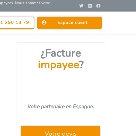
 impayees. Nous sommes votre
1 290 13 79
Espace client
¿Facture
impayee
?
Votre partenaire en Espagne.
Votre devis